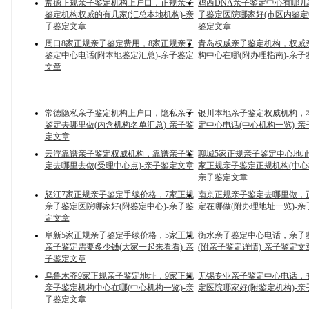
常德正规亲子鉴定机构上户口，正规亲子
鸡西DNA亲子鉴定中心有哪几
鉴定机构权威的有几家(汇总本地机构)-亲
子鉴定医院哪家好(市区内鉴定
子鉴定文章
鉴定文章
周口8家正规亲子鉴定费用，8家正规亲子
青岛权威亲子鉴定机构，权威
鉴定中心电话(附本地鉴定汇总)-亲子鉴定
构中心在哪(附办理指南)-亲
文章
常德隐私亲子鉴定机构上户口，隐私亲子
银川本地亲子鉴定权威机构，
鉴定去哪里做(内含机构名单汇总)-亲子鉴
定中心电话(中心机构一览)-
定文章
云浮靠谱亲子鉴定权威机构，靠谱亲子鉴
聊城5家正规亲子鉴定中心地址
定去哪里去做(受理中心点)-亲子鉴定文章
家正规亲子鉴定正规机构(中心
亲子鉴定文章
怒江7家正规亲子鉴定手续价格，7家正规
南京正规亲子鉴定去哪里做，
亲子鉴定医院哪家好(附鉴定中心)-亲子鉴
定在哪做(附办理地址一览)-
定文章
阜新5家正规亲子鉴定手续价格，5家正规
衡水亲子鉴定中心电话，亲子
亲子鉴定需要多少钱(大家一起来看看)-亲
(附亲子鉴定详情)-亲子鉴定文
子鉴定文章
乌鲁木齐9家正规亲子鉴定地址，9家正规
无锡专业亲子鉴定中心电话，
亲子鉴定机构中心在哪(中心机构一览)-亲
定医院哪家好(附鉴定机构)-
子鉴定文章